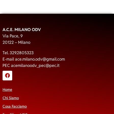
A.C.E. MILANO ODV
Via Pace, 9
20122 – Milano
Tel. 329.2805323
E-mail
ace.milano.odv@gmail.com
PEC
acemilanoodv_pec@pec.it
Home
Chi Siamo
Cosa Facciamo