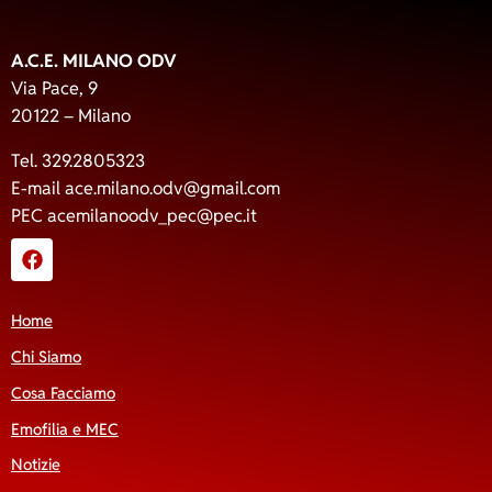
A.C.E. MILANO ODV
Via Pace, 9
20122 – Milano
Tel. 329.2805323
E-mail
ace.milano.odv@gmail.com
PEC
acemilanoodv_pec@pec.it
Home
Chi Siamo
Cosa Facciamo
Emofilia e MEC
Notizie