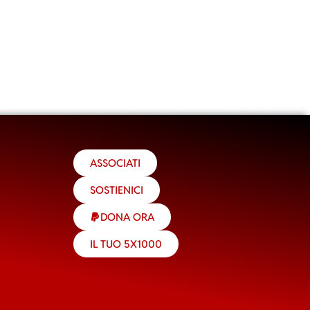
ASSOCIATI
SOSTIENICI
DONA ORA
IL TUO 5X1000