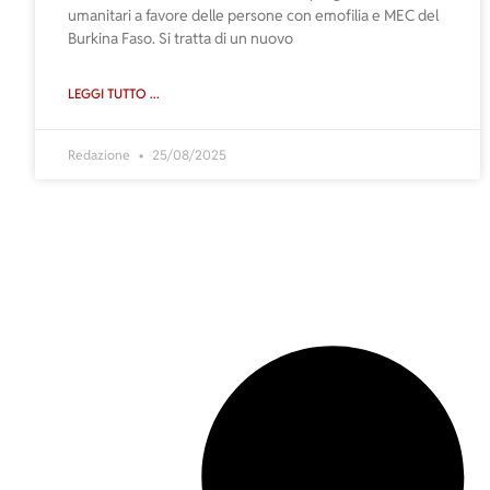
umanitari a favore delle persone con emofilia e MEC del
Burkina Faso. Si tratta di un nuovo
LEGGI TUTTO ...
Redazione
25/08/2025