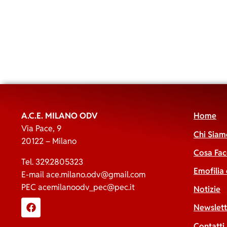
A.C.E. MILANO ODV
Home
Via Pace, 9
Chi Siam
20122 – Milano
Cosa Fa
Tel. 329.2805323
Emofilia
E-mail
ace.milano.odv@gmail.com
PEC
acemilanoodv_pec@pec.it
Notizie
Newslett
Contatti