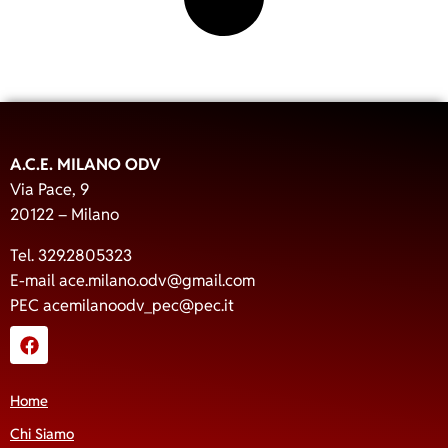
A.C.E. MILANO ODV
Via Pace, 9
20122 – Milano
Tel. 329.2805323
E-mail
ace.milano.odv@gmail.com
PEC
acemilanoodv_pec@pec.it
Home
Chi Siamo