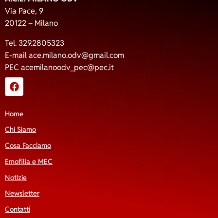
Via Pace, 9
20122 – Milano
Tel. 329.2805323
E-mail
ace.milano.odv@gmail.com
PEC
acemilanoodv_pec@pec.it
Home
Chi Siamo
Cosa Facciamo
Emofilia e MEC
Notizie
Newsletter
Contatti