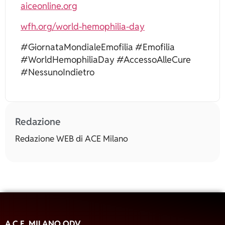
aiceonline.org
wfh.org/world-hemophilia-day
#GiornataMondialeEmofilia #Emofilia
#WorldHemophiliaDay #AccessoAlleCure
#NessunoIndietro
Redazione
Redazione WEB di ACE Milano
A.C.E. MILANO ODV